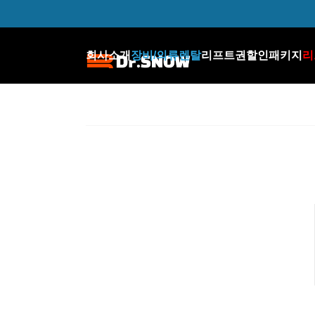
로고
회사소개
장비/의류렌탈
리프트권할인패키지
리