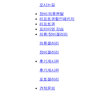
오시는길
장비/의류렌탈
리프트권할인패키지
리프트권
프리미엄 강습
의류/장비갤러리
의류갤러리
장비갤러리
후기게시판
후기게시판
포토갤러리
견적문의